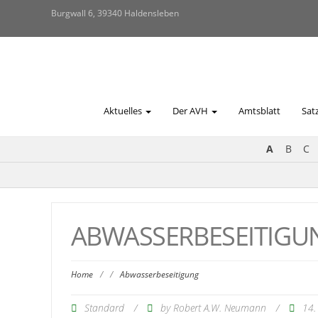
Burgwall 6, 39340 Haldensleben
Aktuelles
Der AVH
Amtsblatt
Sat
A
B
C
ABWASSERBESEITIGU
Home
/
/
Abwasserbeseitigung
Standard
/
by
/
14.
Robert A.W. Neumann