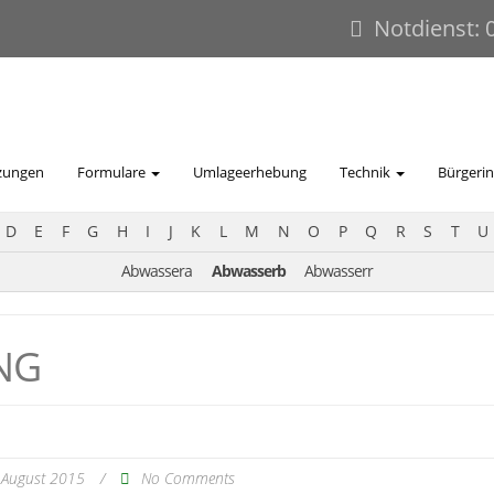
Notdienst: 
zungen
Formulare
Umlageerhebung
Technik
Bürgeri
D
E
F
G
H
I
J
K
L
M
N
O
P
Q
R
S
T
U
Abwassera
Abwasserb
Abwasserr
NG
 August 2015
/
No Comments