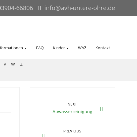
03904-66806
info@avh-untere-ohre.de
nformationen
FAQ
Kinder
WAZ
Kontakt
V
W
Z
NEXT
Abwasserreinigung
PREVIOUS