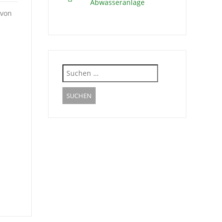
Abwasseranlage
 von
Suche
nach: