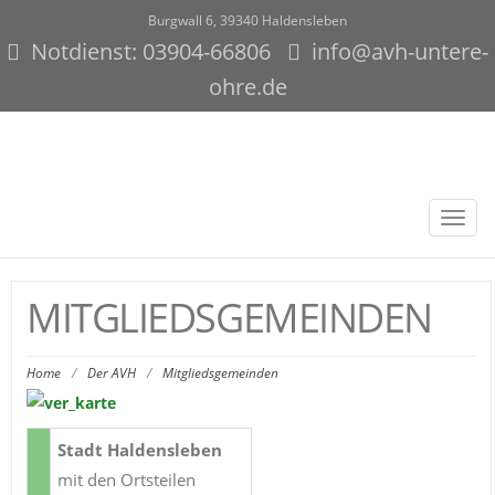
Burgwall 6, 39340 Haldensleben
Notdienst: 03904-66806
info@avh-untere-
ohre.de
Toggl
navig
MITGLIEDSGEMEINDEN
Home
/
Der AVH
/
Mitgliedsgemeinden
Stadt Haldensleben
mit den Ortsteilen