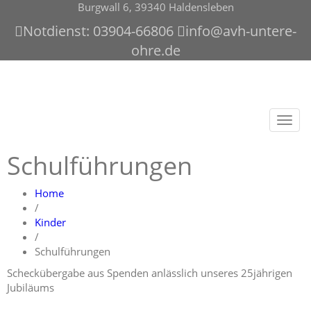
Burgwall 6, 39340 Haldensleben
Notdienst: 03904-66806
info@avh-untere-
ohre.de
Toggl
navig
Schulführungen
Home
/
Kinder
/
Schulführungen
Scheckübergabe aus Spenden anlässlich unseres 25jährigen
Jubiläums