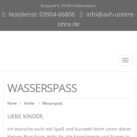
Burgwall 6, 39340 Haldensleben
Notdienst: 03904-66806
info@avh-untere-
ohre.de
Toggl
navig
WASSERSPASS
Home
/
Kinder
/
Wasserspass
LIEBE KINDER,
ich wünsche euch viel Spaß und Kurzweil beim Lesen dieser
kleinen Broschüre. Habt ihr alle Experimente und Fragen in