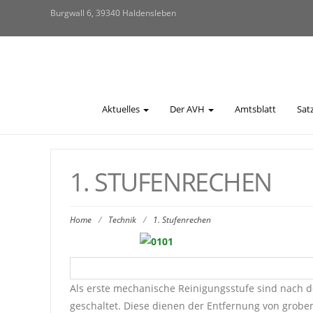
Burgwall 6, 39340 Haldensleben
Aktuelles
Der AVH
Amtsblatt
Sat
1. STUFENRECHEN
Home
/
Technik
/
1. Stufenrechen
Als erste mechanische Reinigungsstufe sind nach d
geschaltet. Diese dienen der Entfernung von grob