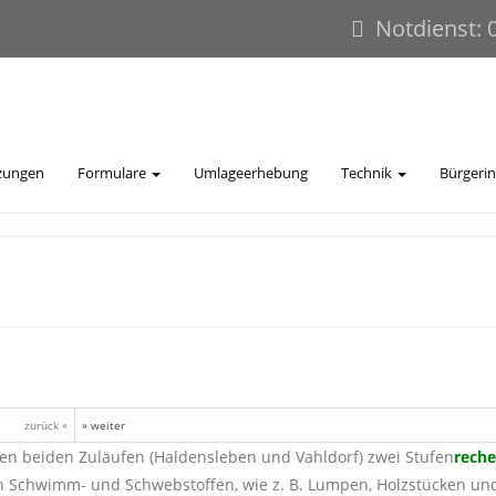
Notdienst: 
zungen
Formulare
Umlageerhebung
Technik
Bürgeri
zurück «
» weiter
en beiden Zuläufen (Haldensleben und Vahldorf) zwei Stufen
rech
en Schwimm- und Schwebstoffen, wie z. B. Lumpen, Holzstücken un