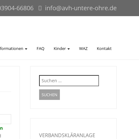
03904-66806
info@avh-untere-ohre.de
nformationen
FAQ
Kinder
WAZ
Kontakt
Suche
nach:
en
VERBANDSKLÄRANLAGE
d