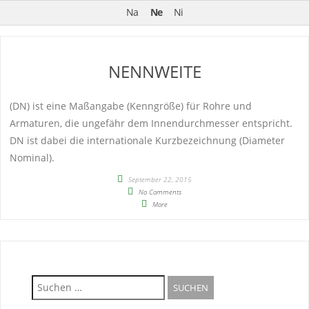
Na
Ne
Ni
NENNWEITE
(DN) ist eine Maßangabe (Kenngröße) für Rohre und
Armaturen, die ungefähr dem Innendurchmesser entspricht.
DN ist dabei die internationale Kurzbezeichnung (Diameter
Nominal).
September 22, 2015
No Comments
More
Suche
nach: