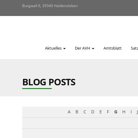
Burgwall 6, 39340 Haldensleben
Aktuelles
Der AVH
Amtsblatt
Sat
BLOG POSTS
A
B
C
D
E
F
G
H
I
J