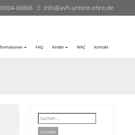
03904-66806
info@avh-untere-ohre.de
nformationen
FAQ
Kinder
WAZ
Kontakt
Suche
nach: