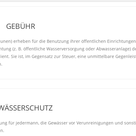
GEBÜHR
munen) erheben für die Benutzung ihrer öffentlichen Einrichtungen
tung (z. B. öffentliche Wasserversorgung oder Abwasseranlage) 
ent. Sie ist, im Gegensatz zur Steuer, eine unmittelbare Gegenlei
n.
WÄSSERSCHUTZ
htung für jedermann, die Gewässer vor Verunreinigungen und sonst
n.