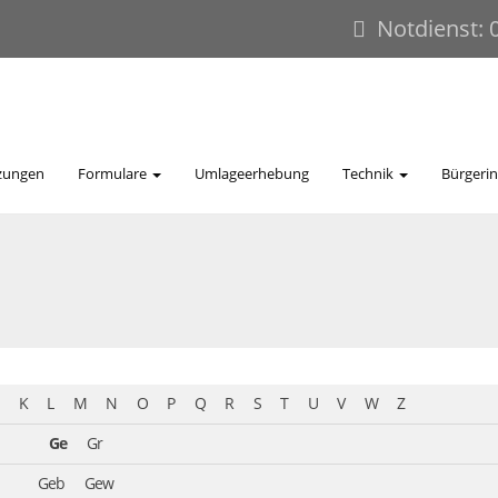
Notdienst: 
zungen
Formulare
Umlageerhebung
Technik
Bürgeri
K
L
M
N
O
P
Q
R
S
T
U
V
W
Z
Ge
Gr
Geb
Gew