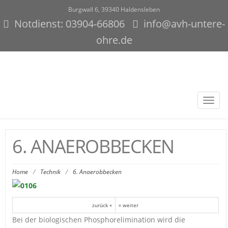
Burgwall 6, 39340 Haldensleben
Notdienst: 03904-66806
info@avh-untere-
ohre.de
Toggl
navig
6. ANAEROBBECKEN
Home
/
Technik
/
6. Anaerobbecken
zurück «
» weiter
Bei der biologischen Phosphorelimination wird die