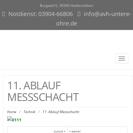
Burgwall 6, 39340 Haldensleben
Notdienst: 03904-66806
info@avh-untere-
ohre.de
Toggl
navig
11. ABLAUF
MESSSCHACHT
Home
/
Technik
/
11. Ablauf Messschacht
zurück «
» weiter